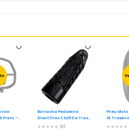
do
V
Arrow
Borracha Pedaleira
Pneu Moto
9 Preto –
Diant/tras Cb250 e Tras
18 Traseir
Titan160/
(0)