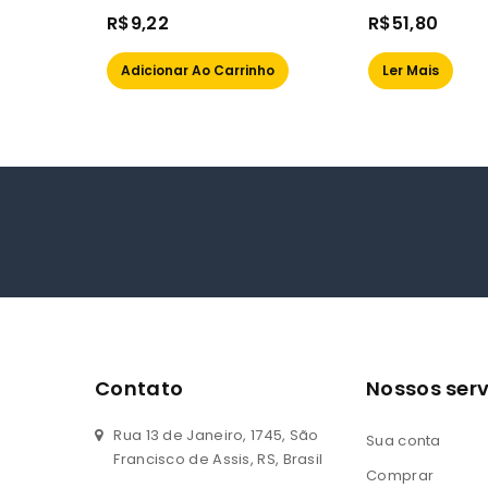
0
0
R$
9,22
R$
51,80
out
out
of
of
Adicionar Ao Carrinho
Ler Mais
5
5
Contato
Nossos serv
Rua 13 de Janeiro, 1745, São
Sua conta
Francisco de Assis, RS, Brasil
Comprar