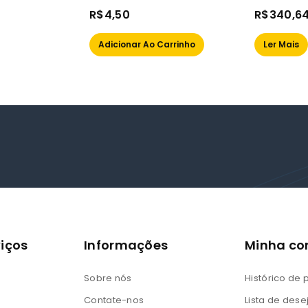
0
0
R$
4,50
R$
340,6
out
out
of
of
Adicionar Ao Carrinho
Ler Mais
5
5
iços
Informações
Minha co
Sobre nós
Histórico de
Contate-nos
Lista de dese