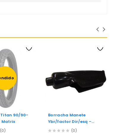
endido
 Titan 90/90-
Borracha Manete
Borra
o Matrix
Ybr/factor Dir/esq –
Cg Me
Trilha
(0)
(0)