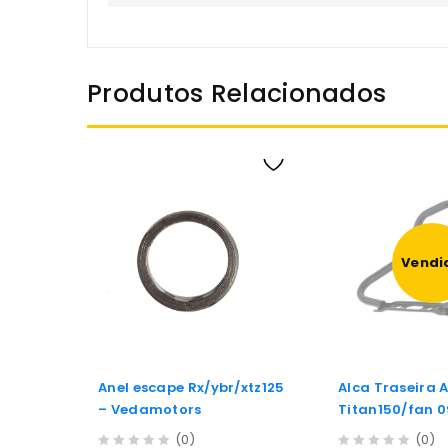
Produtos Relacionados
Vendi
Anel escape Rx/ybr/xtz125
Alca Traseira 
– Vedamotors
Titan150/fan 0
Tork
(0)
(0)