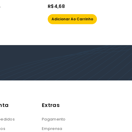
0
0
4
R$
4,68
R$
2,
out
out
of
of
Adicionar Ao Carrinho
Adic
5
5
nta
Extras
 pedidos
Pagamento
jos
Emprensa