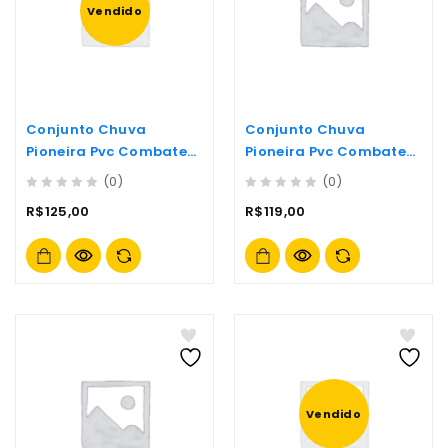
Vendido
Conjunto Chuva
Conjunto Chuva
Pioneira Pvc Combate
Pioneira Pvc Combate
C/gola G-
C/gola M-
(0)
(0)
0
0
R$
125,00
R$
119,00
out
out
of
of
5
5
Vendido