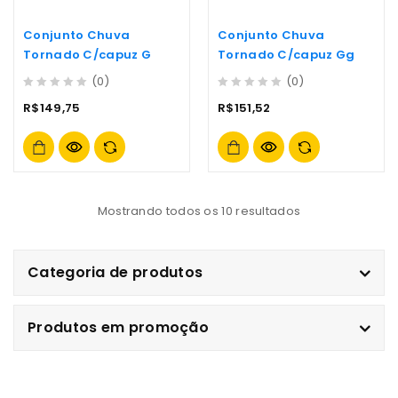
Conjunto Chuva
Conjunto Chuva
Tornado C/capuz G
Tornado C/capuz Gg
(0)
(0)
0
0
R$
149,75
R$
151,52
out
out
of
of
5
5
Mostrando todos os 10 resultados
Categoria de produtos
Produtos em promoção