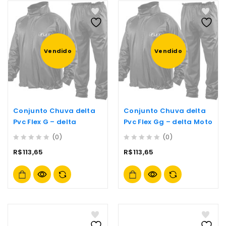
Vendido
Vendido
Conjunto Chuva delta
Conjunto Chuva delta
Pvc Flex G – delta
Pvc Flex Gg – delta Moto
(0)
(0)
0
0
R$
113,65
R$
113,65
out
out
of
of
5
5