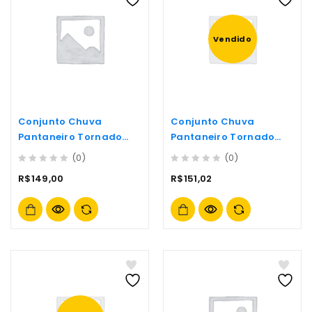
Vendido
Conjunto Chuva
Conjunto Chuva
Pantaneiro Tornado
Pantaneiro Tornado
Parka C/cap M-
Parka C/cap P-
(0)
(0)
0
0
R$
149,00
R$
151,02
out
out
of
of
5
5