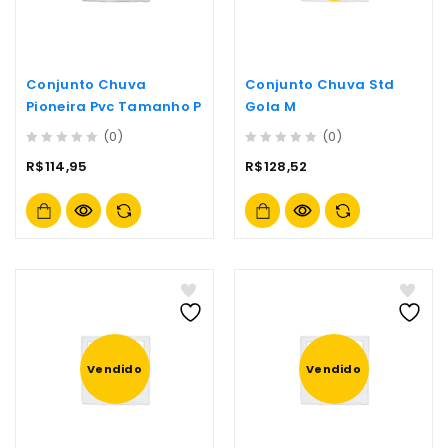
Conjunto Chuva
Conjunto Chuva Std
Pioneira Pvc Tamanho P
Gola M
(0)
(0)
0
0
R$
114,95
R$
128,52
out
out
of
of
5
5
Vendido
Vendido