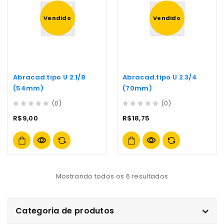
Vendido
Vendido
Abracad.tipo U 2.1/8
Abracad.tipo U 2.3/4
(54mm)
(70mm)
(0)
(0)
0
0
R$
9,00
R$
18,75
out
out
of
of
5
5
Mostrando todos os 6 resultados
Categoria de produtos