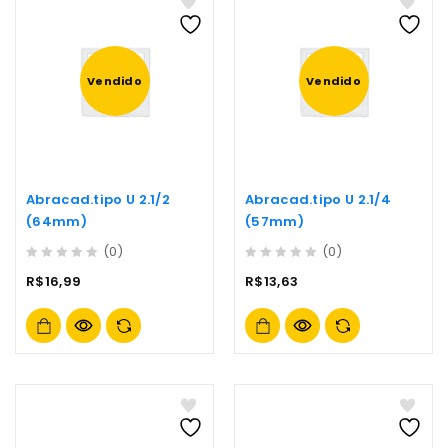
Vendido
Vendido
Abracad.tipo U 2.1/2
Abracad.tipo U 2.1/4
(64mm)
(57mm)
(0)
(0)
0
0
R$
16,99
R$
13,63
out
out
of
of
5
5