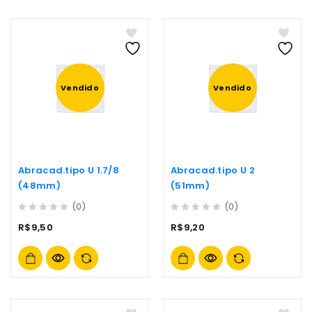
Vendido
Vendido
Abracad.tipo U 1.7/8
Abracad.tipo U 2
(48mm)
(51mm)
(0)
(0)
0
0
R$
9,50
R$
9,20
out
out
of
of
5
5