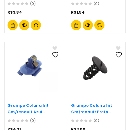
01/05- (p448-
Preto- (p95p)
(0)
(0)
0
0
R$
3,84
R$
1,54
out
out
of
of
5
5
Grampo Coluna Int
Grampo Coluna Int
Gm/renault Azul
Gm/renault Preto
C/metal- (p277)
C/metal- (p278)
(0)
(0)
0
0
R$
4,31
R$
3,00