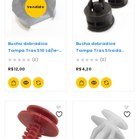
Vendido
Bucha dobradica
Bucha dobradica
Tampa Tras S10 Ld/le-
Tampa Tras Strada
(67/68) Carro
Ld/le 8pcs- (123a)
(0)
(0)
0
0
R$
12,00
R$
4,20
out
out
of
of
5
5