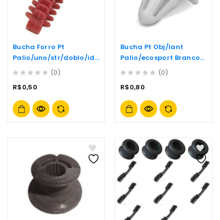
Bucha Forro Pt
Bucha Pt Obj/lant
Palio/uno/str/doblo/ide
Palio/ecosport Branco-
a/siena Verm A
(p207b)
(0)
(0)
0
0
R$
0,50
R$
0,80
out
out
of
of
5
5