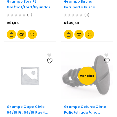
Grampo Borr Pt
Grampo Bucha
Gm/fiat/ford/hyundai/
Forr.porta Fusca
kia/mitsubishi B
(tesour/chup) Pct C/20
(0)
(0)
0
0
R$
1,95
R$
39,54
out
out
of
of
5
5
Vendido
Grampo Capo Civic
Grampo Coluna Cinto
94/19 Fit 04/19 Rav4
Palio/strada/uno