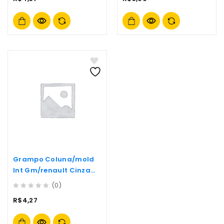
out
out
of
of
5
5
Grampo Coluna/mold
Int Gm/renault Cinza
C/metal- (p2
(0)
0
R$
4,27
out
of
5