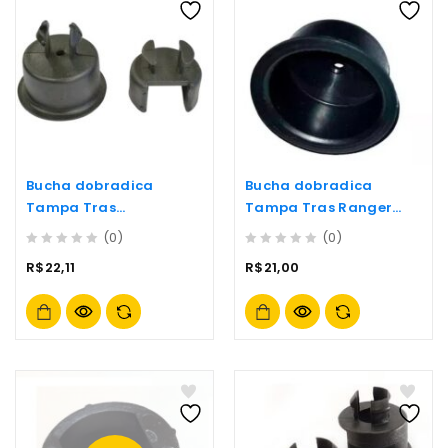
Bucha dobradica
Bucha dobradica
Tampa Tras
Tampa Tras Ranger
F1000/courier Ld/le-
Ld/le- (65/66)
(0)
(0)
(65/
0
0
R$
22,11
R$
21,00
out
out
of
of
5
5