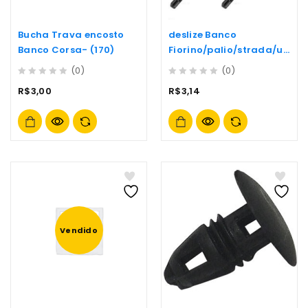
Bucha Trava encosto
deslize Banco
Banco Corsa- (170)
Fiorino/palio/strada/un
o- (p69-)
(0)
(0)
0
0
R$
3,00
R$
3,14
out
out
of
of
5
5
Vendido