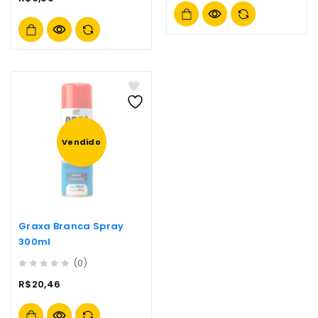
out
5
of
5
Vendido
Graxa Branca Spray
300ml
(0)
0
R$
20,46
out
of
5