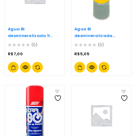
Agua Bi
Agua Bi
desmineralizada 1l
desmineralizada
Incolor
Bateria/radiador 1l-
(0)
(0)
(9342)
0
0
R$
7,00
R$
5,05
out
out
of
of
5
5