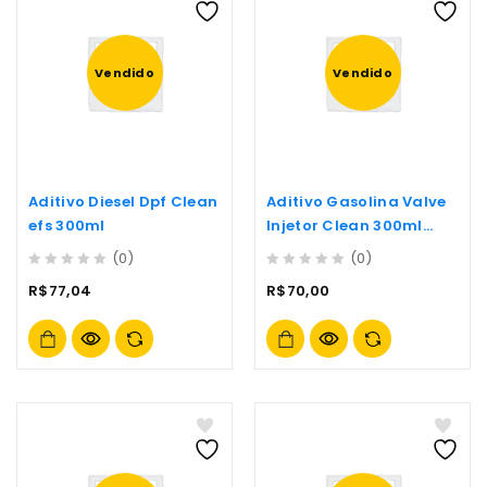
Vendido
Vendido
Aditivo Diesel Dpf Clean
Aditivo Gasolina Valve
efs 300ml
Injetor Clean 300ml
Motul
(0)
(0)
0
0
R$
77,04
R$
70,00
out
out
of
of
5
5