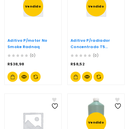
Vendido
Vendido
Aditivo P/motor No
Aditivo P/radiador
Smoke Radnaq
Concentrado T5
Tropical Verde- (r
(0)
(0)
0
0
R$
38,98
R$
8,52
out
out
of
of
5
5
Vendido