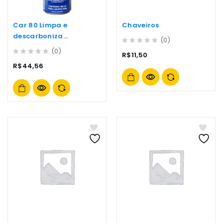
Car 80 Limpa e
Chaveiros
descarboniza
(0)
Carburadores e Bicos
0
(0)
R$
11,50
out
0
R$
44,56
of
out
5
of
5