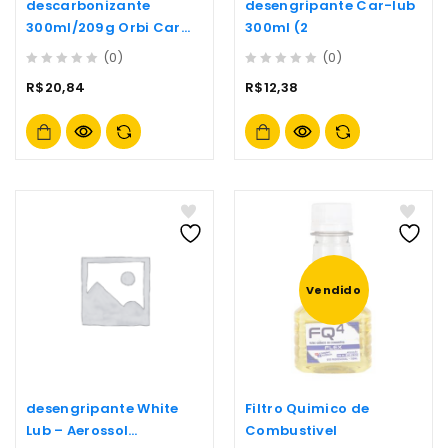
descarbonizante
desengripante Car-lub
300ml/209g Orbi Car
300ml (2
2000
(0)
(0)
0
0
R$
20,84
R$
12,38
out
out
of
of
5
5
Vendido
desengripante White
Filtro Quimico de
Lub – Aerossol
Combustivel