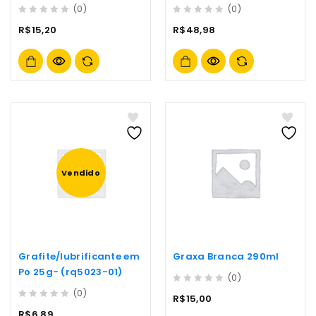
300ml/180g
(0)
(0)
0
0
R$
15,20
R$
48,98
out
out
of
of
5
5
Vendido
Grafite/lubrificante em
Graxa Branca 290ml
Po 25g- (rq5023-01)
(0)
0
(0)
R$
15,00
out
0
R$
6,89
of