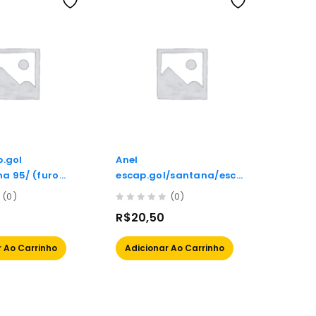
p.gol
Anel
a 95/ (furo
escap.gol/santana/esco
rt (furo 46.8mm)
(0)
(0)
0
R$
20,50
out
of
 Ao Carrinho
Adicionar Ao Carrinho
5