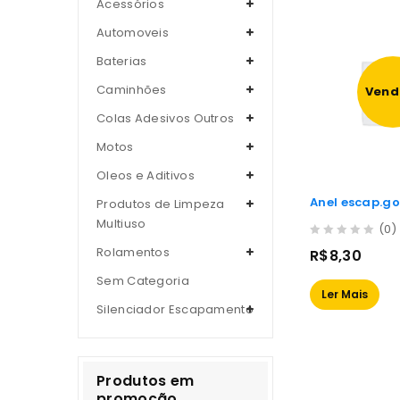
Acessórios
Automoveis
Baterias
Caminhões
Vend
Colas Adesivos Outros
Motos
Oleos e Aditivos
Anel escap.gol
Produtos de Limpeza
Multiuso
(0)
0
Rolamentos
R$
8,30
out
of
Sem Categoria
Ler Mais
5
Silenciador Escapamento
Produtos em
promoção