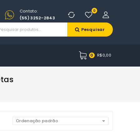
Contato:
0
(55) 3252-2843
Pesquisar
R$
0,00
0
tas
Ordenação padrão