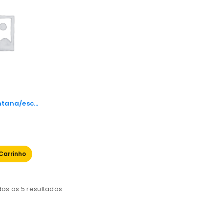
ntana/esco
Carrinho
os os 5 resultados