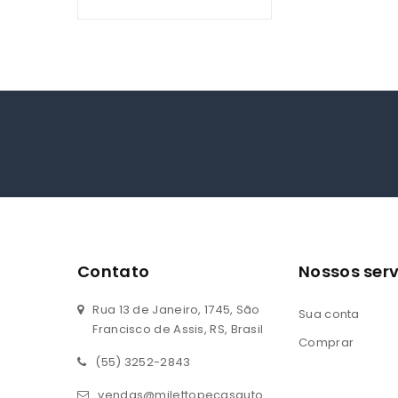
u
t
o
f
5
Contato
Nossos serv
Rua 13 de Janeiro, 1745, São
Sua conta
Francisco de Assis, RS, Brasil
Comprar
(55) 3252-2843
vendas@milettopecasauto