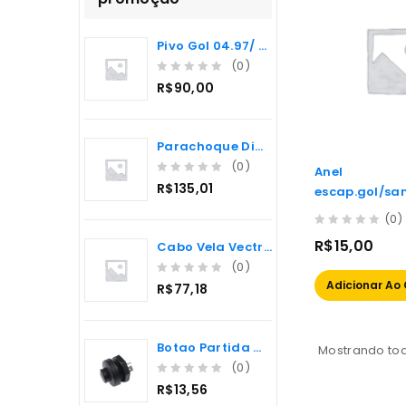
Pivo Gol 04.97/ Saveiro 11.97/ Dir.mec.(17mm)
(0)
0
R$
90,00
o
u
t
Parachoque Diant Gol/voy/parati/saveiro 87/96 Pto. T
o
f
(0)
Anel
5
0
R$
135,01
escap.gol/sa
o
rt 42mm
u
(0)
t
0
R$
15,00
Cabo Vela Vectra Gls/cd 8v /96
o
out
f
(0)
of
5
0
Adicionar Ao 
5
R$
77,18
o
u
t
Botao Partida Mbb/fiat Cam./to
Mostrando tod
o
f
(0)
5
0
R$
13,56
o