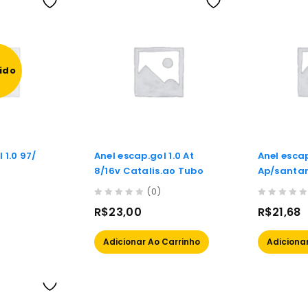
ido
 1.0 97/
Anel escap.gol 1.0 At
Anel esca
8/16v Catalis.ao Tubo
Ap/santan
41.8mm)
(0)
0
0
R$
23,00
R$
21,68
out
out
of
of
Adicionar Ao Carrinho
Adicionar
5
5