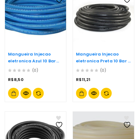
Mangueira Injecao
Mangueira Injecao
eletronica Azul 10 Bar
eletronica Preta 10 Bar –
5x10mm
5x10mm
(0)
(0)
0
0
R$
8,50
R$
11,21
out
out
of
of
5
5