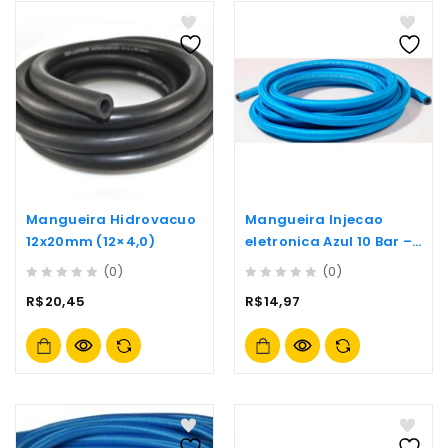
Mangueira Hidrovacuo
Mangueira Injecao
12x20mm (12×4,0)
eletronica Azul 10 Bar –
7x13mm
(0)
(0)
0
0
R$
20,45
R$
14,97
out
out
of
of
5
5