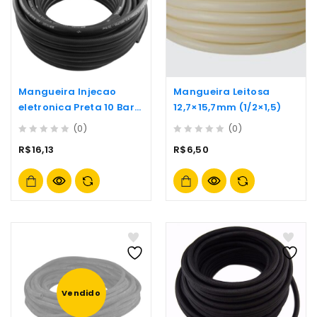
Mangueira Injecao
Mangueira Leitosa
eletronica Preta 10 Bar
12,7×15,7mm (1/2×1,5)
-7x13mm
(0)
(0)
0
0
R$
16,13
R$
6,50
out
out
of
of
5
5
Vendido