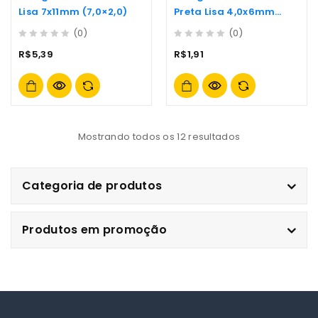
Lisa 7x11mm (7,0×2,0)
Preta Lisa 4,0x6mm
(4,0×1,0)
(0)
(0)
0
0
R$
5,39
R$
1,91
out
out
of
of
5
5
Mostrando todos os 12 resultados
Categoria de produtos
Produtos em promoção