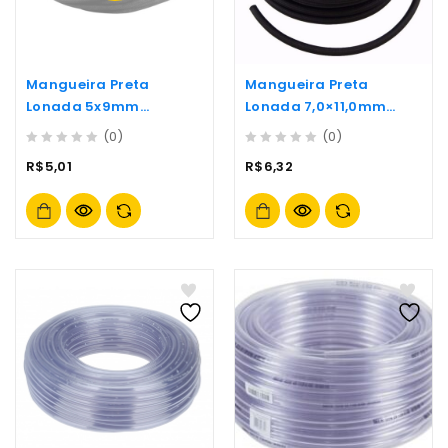
Mangueira Preta
Mangueira Preta
Lonada 5x9mm
Lonada 7,0×11,0mm
(5,0×2,0)
(7,0×2,0)
(0)
(0)
0
0
R$
5,01
R$
6,32
out
out
of
of
5
5