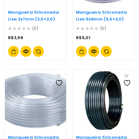
Mangueira Siliconada
Mangueira Siliconada
Lisa 3x7mm (3,0×2,0)
Lisa 5x9mm (5,0×2,0)
(0)
(0)
0
0
R$
3,98
R$
5,01
out
out
of
of
5
5
Mangueira Siliconada
Mangueira Siliconada