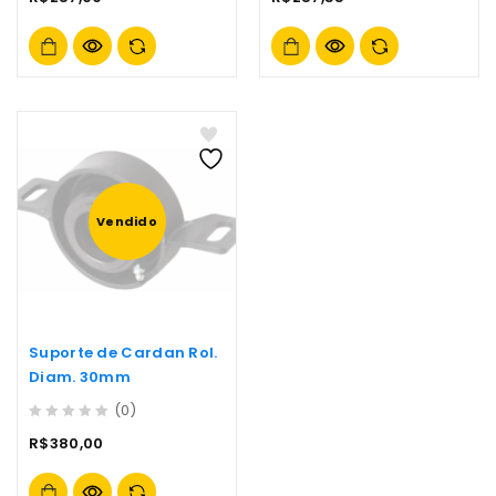
out
out
of
of
5
5
Vendido
Suporte de Cardan Rol.
Diam. 30mm
(0)
0
R$
380,00
out
of
5