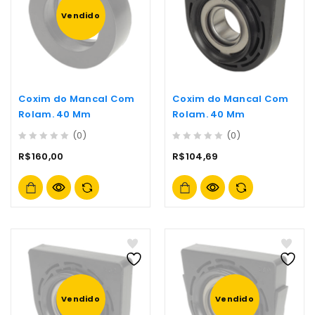
Vendido
Coxim do Mancal Com
Coxim do Mancal Com
Rolam. 40 Mm
Rolam. 40 Mm
(0)
(0)
0
0
R$
160,00
R$
104,69
out
out
of
of
5
5
Vendido
Vendido