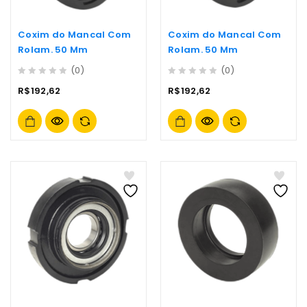
Coxim do Mancal Com
Coxim do Mancal Com
Rolam. 50 Mm
Rolam. 50 Mm
(0)
(0)
0
0
R$
192,62
R$
192,62
out
out
of
of
5
5