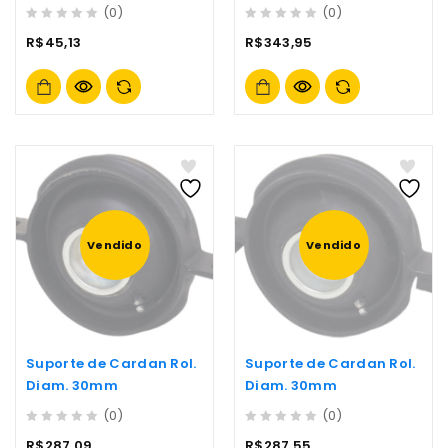
(0)
(0)
0
0
R$
45,13
R$
343,95
out
out
of
of
5
5
Vendido
Vendido
Suporte de Cardan Rol.
Suporte de Cardan Rol.
Diam. 30mm
Diam. 30mm
(0)
(0)
0
0
R$
287,09
R$
287,55