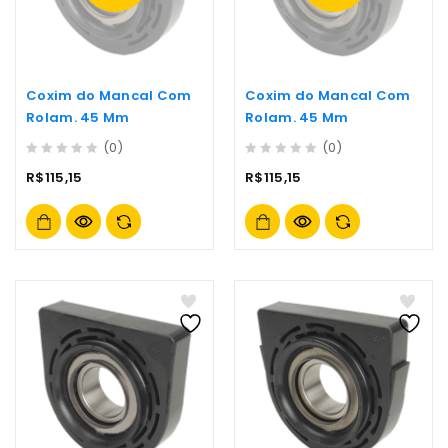
Coxim do Mancal Com
Coxim do Mancal Com
Rolam. 45 Mm
Rolam. 45 Mm
(0)
(0)
0
0
R$
115,15
R$
115,15
out
out
of
of
5
5