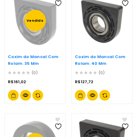
Vendido
Coxim do Mancal Com
Coxim do Mancal Com
Rolam. 35 Mm
Rolam. 40 Mm
(0)
(0)
0
0
R$
161,02
R$
127,72
out
out
of
of
5
5