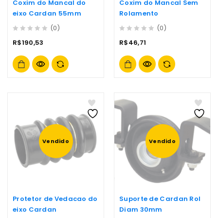
Coxim do Mancal do
Coxim do Mancal Sem
eixo Cardan 55mm
Rolamento
(0)
(0)
0
0
R$
190,53
R$
46,71
out
out
of
of
5
5
Vendido
Vendido
Protetor de Vedacao do
Suporte de Cardan Rol
eixo Cardan
Diam 30mm