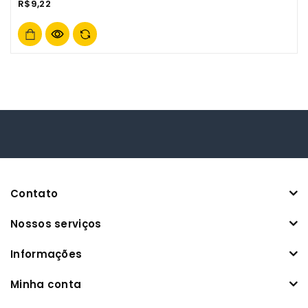
R$
9,22
out
of
5
Contato
Nossos serviços
Informações
Minha conta