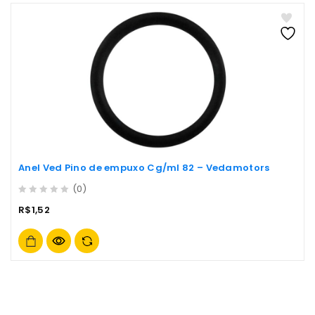
Anel Ved Pino de empuxo Cg/ml 82 – Vedamotors
(0)
0
R$
1,52
out
of
5