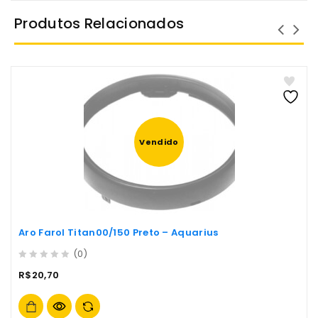
Produtos Relacionados
Vendido
Aro Farol Titan00/150 Preto – Aquarius
(0)
0
R$
20,70
out
of
5