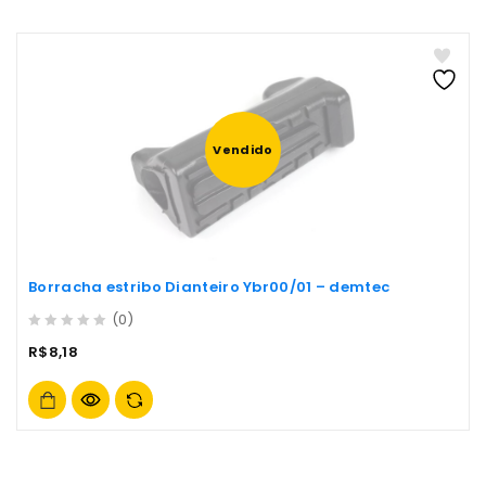
Vendido
Borracha estribo Dianteiro Ybr00/01 – demtec
(0)
0
R$
8,18
out
of
5