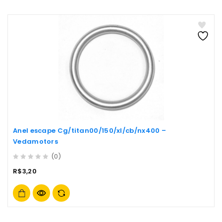
Anel escape Cg/titan00/150/xl/cb/nx400 –
Vedamotors
(0)
0
R$
3,20
out
of
5