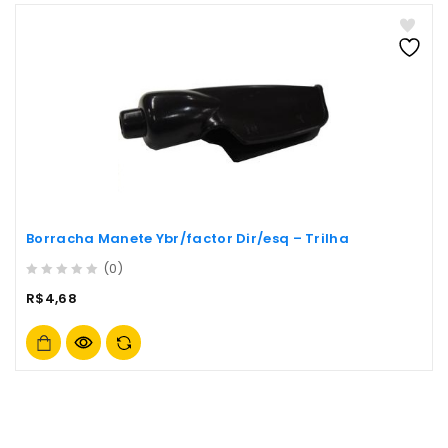
Borracha Manete Ybr/factor Dir/esq – Trilha
(0)
0
R$
4,68
out
of
5