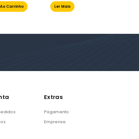
of
of
 Ao Carrinho
Ler Mais
Ler M
5
5
nta
Extras
 pedidos
Pagamento
jos
Emprensa