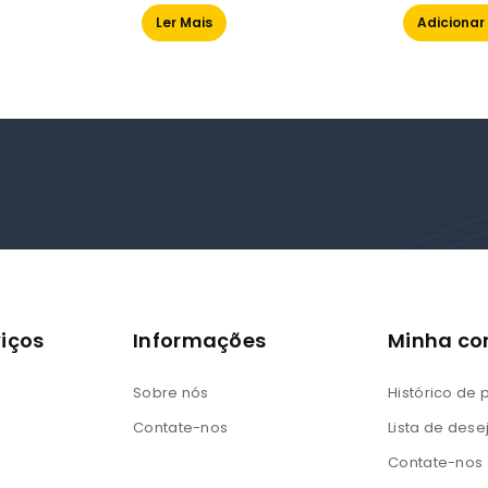
of
of
Ler Mais
Adicionar
5
5
iços
Informações
Minha co
Sobre nós
Histórico de
Contate-nos
Lista de dese
Contate-nos