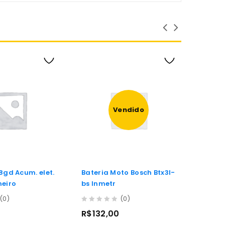
Vendido
Bateria Moto Bosch Btx3l-
Bateri
neiro
bs Inmetr
Ktx4l
Melph
(0)
(0)
0
0
0
R$
132,00
R$
12
out
out