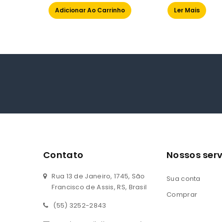
of
of
Adicionar Ao Carrinho
Ler Mais
5
5
Contato
Nossos serv
Rua 13 de Janeiro, 1745, São
Sua conta
Francisco de Assis, RS, Brasil
Comprar
(55) 3252-2843