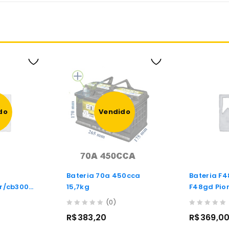
do
Vendido
Bateria 70a 450cca
Bateria F48gd Acum. elet.
or/cb300
15,7kg
F48gd Pio
.
(0)
0
0
R$
383,20
R$
369,0
out
out