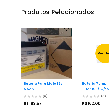
Produtos Relacionados
Vendi
Bateria Para Moto 12v
Bateria 7amp
5.5ah
Titan150/tw/t
Hornet 600 04/
(0)
(0)
0
0
R$
193,57
R$
162,00
out
out