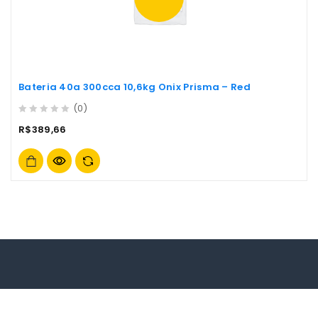
Bateria 40a 300cca 10,6kg Onix Prisma – Red
(0)
0
R$
389,66
out
of
5