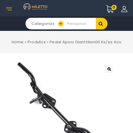
0
Categorias
Home
»
Produtos
»
Pedal Apoio Diant.titan00 Ks/es Aco