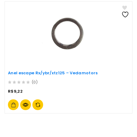
Anel escape Rx/ybr/xtz125 – Vedamotors
(0)
0
R$
9,22
out
of
5