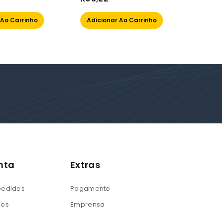
out
out
of
of
 Ao Carrinho
Adicionar Ao Carrinho
Ler M
5
5
nta
Extras
 pedidos
Pagamento
jos
Emprensa