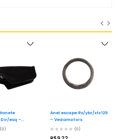
Manete
Anel escape Rx/ybr/xtz125
Borra
 Dir/esq –
– Vedamotors
Cg Ma
(0)
(0)
0
0
R$
9,22
R$
2,