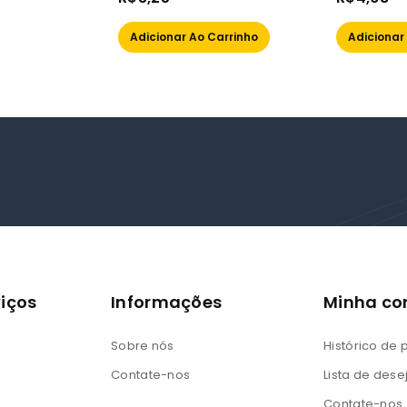
out
out
of
of
Adicionar Ao Carrinho
Adicionar
5
5
iços
Informações
Minha co
Sobre nós
Histórico de
Contate-nos
Lista de dese
Contate-nos