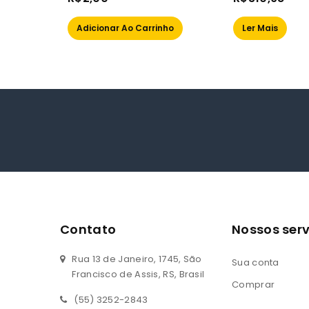
out
out
of
of
Adicionar Ao Carrinho
Ler Mais
5
5
Contato
Nossos serv
Rua 13 de Janeiro, 1745, São
Sua conta
Francisco de Assis, RS, Brasil
Comprar
(55) 3252-2843