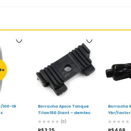
do
0/100-18
Borracha Apoio Tanque
Borracha 
ix
Titan150 Diant – demtec
Ybr/factor
Trilha
(0)
0
0
R$
3,25
R$
4,68