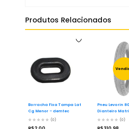
Produtos Relacionados
Vendi
Borracha Fixa Tampa Lat
Pneu Levorin 8
Cg Menor – demtec
Dianteiro Matr
(0)
(0)
0
0
R$
2,00
R$
310,98