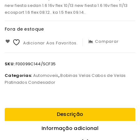
new fiesta sedan 1.6 16v flex 10/13 new fiesta 1.6 16v flex 11/13
ecosport 1.6 flex 08.12.. ka 1.5 flex 09.14..
Fora de estoque
Comparar
Adicionar Aos Favoritos.
SKU:
F00099C144/SCF35
Categorias:
Automoveis
,
Bobinas Velas Cabos de Velas
Platinados Condesador
Descrição
Informação adicional