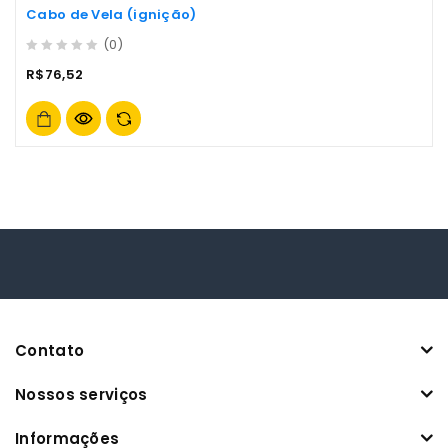
Cabo de Vela (ignição)
(0)
0
R$
76,52
out
of
5
Contato
Nossos serviços
Informações