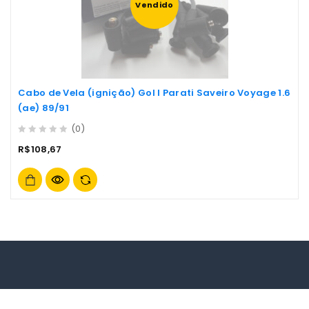
Vendido
Cabo de Vela (ignição) Gol I Parati Saveiro Voyage 1.6
(ae) 89/91
(0)
0
R$
108,67
out
of
5