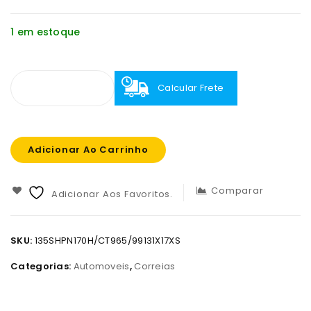
1 em estoque
Calcular Frete
Adicionar Ao Carrinho
Comparar
Adicionar Aos Favoritos.
SKU:
135SHPN170H/CT965/99131X17XS
Categorias:
Automoveis
,
Correias