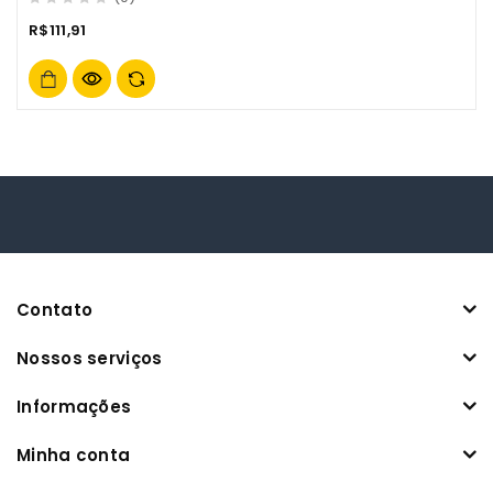
0
R$
111,91
out
of
5
Contato
Nossos serviços
Informações
Minha conta