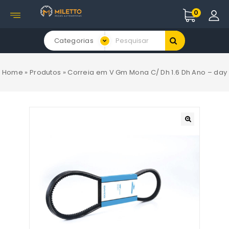
0
Categorias
Home
»
Produtos
»
Correia em V Gm Mona C/ Dh 1.6 Dh Ano – day