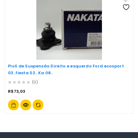
Pivô de Suspensão Direito e esquerdo Ford ecosport
03..fiesta 02.. Ka 08..
(0)
0
R$
73,03
out
of
5