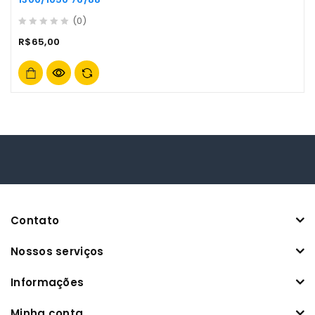
(0)
0
R$
65,00
out
of
5
Contato
Nossos serviços
Informações
Minha conta