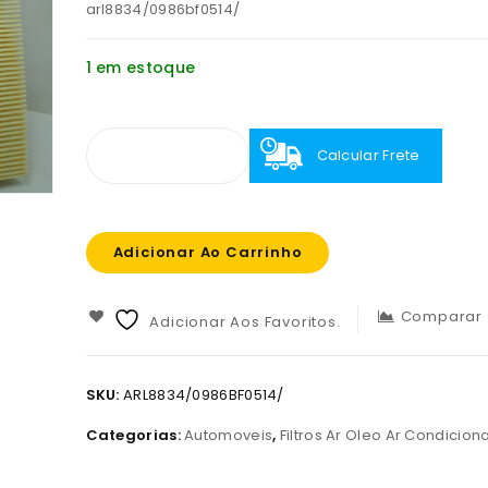
arl8834/0986bf0514/
1 em estoque
Calcular Frete
Adicionar Ao Carrinho
Comparar
Adicionar Aos Favoritos.
SKU:
ARL8834/0986BF0514/
Categorias:
Automoveis
,
Filtros Ar Oleo Ar Condicio