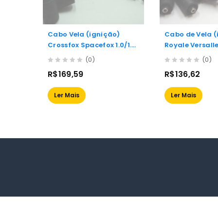
Cabo Vela (ignição)
Cabo de Vela (
Crossfox Spacefox 1.0/1.6
Royale Versall
03.. Gol Iii Iv V 1.0/1.6 01
Quantum 1.8/2.
(0)
(0)
93/96
0
0
R$
169,59
R$
136,62
out
out
of
of
Ler Mais
Ler Mais
5
5