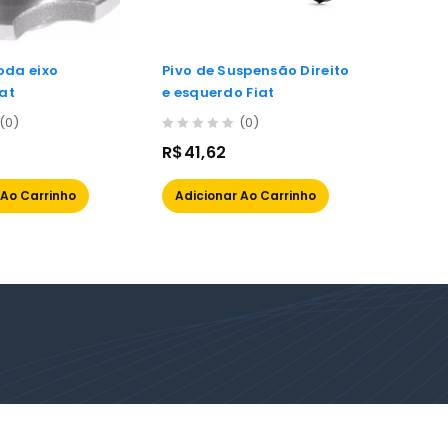
oda eixo
Pivo de Suspensão Direito
Pivo 
iat
e esquerdo Fiat
esquer
Viemar
(0)
(0)
99/00
0
0
R$
41,62
R$
77
out
out
of
of
 Ao Carrinho
Adicionar Ao Carrinho
Adic
5
5