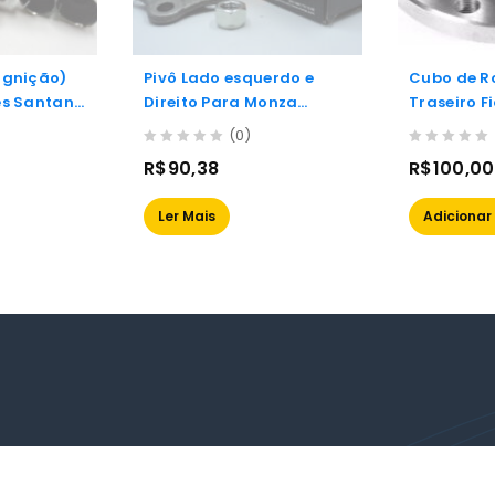
ignição)
Pivô Lado esquerdo e
Cubo de R
es Santana
Direito Para Monza
Traseiro F
0 (ap)
82/96, Vectra 93/96,
(0)
Astra 94/95 e Calibra
0
0
R$
90,38
R$
100,00
93/96
out
out
of
of
Ler Mais
Adicionar
5
5