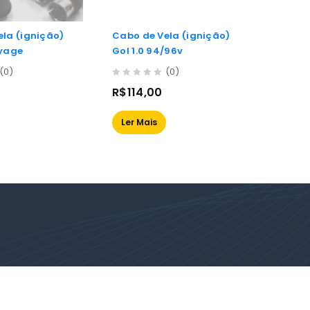
la (ignição)
Cabo de Vela (ignição)
Pivô 
oyage
Gol 1.0 94/96v
Inferi
Parati, Voyage e Save
(0)
(0)
81/92
0
0
R$
114,00
R$
64
out
out
of
of
Ler Mais
Ler M
5
5