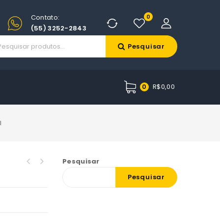
Contato:
0
(55) 3252-2843
Pesquisar
R$
0,00
0
I
Pesquisar
Pesquisar