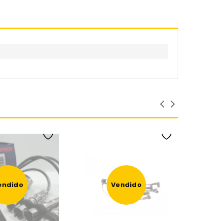
endido
Vendido