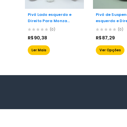
Pivô Lado esquerdo e
Pivô de Suspe
Direito Para Monza
esquerdo e Dir
82/96, Vectra 93/96,
Viemar Para G
(0)
(0)
Astra 94/95 e Calibra
02, Montana 04
0
0
R$
90,38
R$
87,29
93/96
out
out
of
of
Ler Mais
Ver Opções
5
5