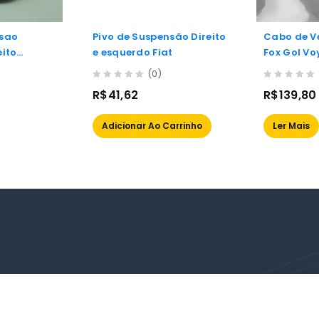
nsao
Pivo de Suspensão Direito
Cabo de Ve
eito
e esquerdo Fiat
Fox Gol V
m Corsa
(0)
/11
0
0
R$
41,62
R$
139,80
out
out
of
of
Adicionar Ao Carrinho
Ler Mais
5
5