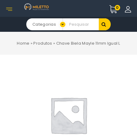
0
Categorias
Home
»
Produtos
»
Chave Biela Mayle 11mm Igual L