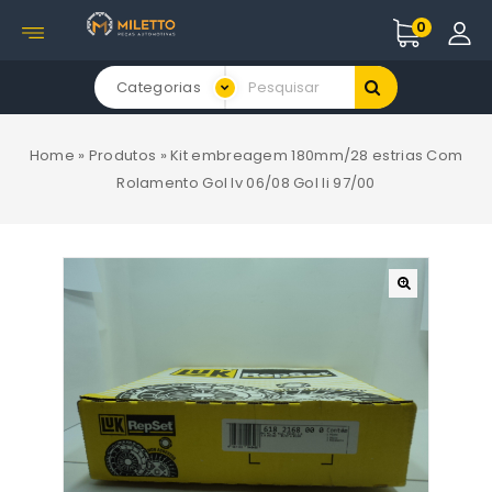
0
Categorias
Home
»
Produtos
»
Kit embreagem 180mm/28 estrias Com
Rolamento Gol Iv 06/08 Gol Ii 97/00