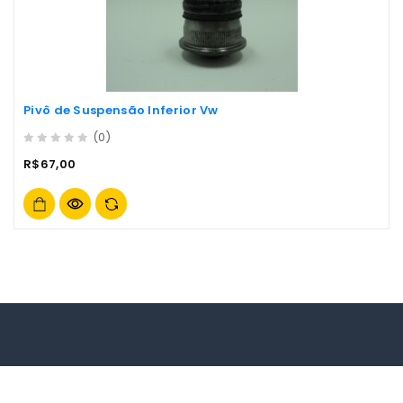
Pivô de Suspensão Inferior Vw
(0)
0
R$
67,00
out
of
5