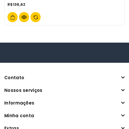
0
R$
136,62
out
of
5
Contato
Nossos serviços
Informações
Minha conta
Extras