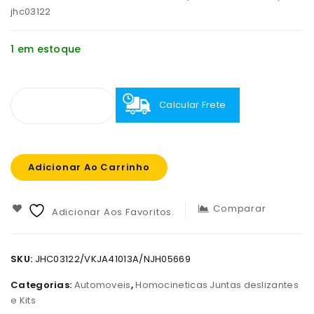
jhc03122
1 em estoque
Calcular Frete
Adicionar Ao Carrinho
Comparar
Adicionar Aos Favoritos.
SKU:
JHC03122/VKJA41013A/NJH05669
Categorias:
Automoveis
,
Homocineticas Juntas deslizantes
e Kits