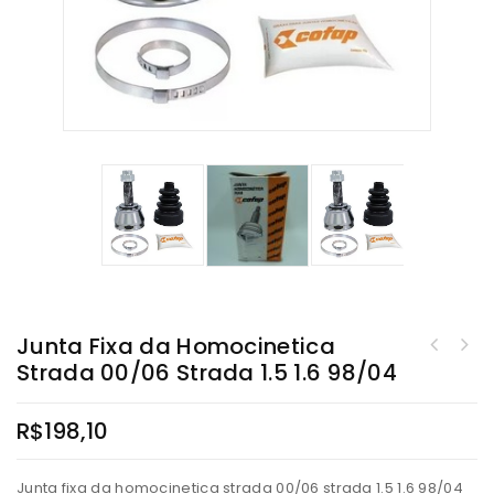
Junta Fixa da Homocinetica
Strada 00/06 Strada 1.5 1.6 98/04
Junta Fixa Homocinetica Fiat Palio/weekend 96/00 Siena 99/00 Uno
Mile/fire 96..
R$
198,10
Junta fixa da homocinetica strada 00/06 strada 1.5 1.6 98/04