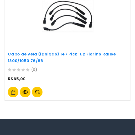
Cabo de Vela (ignição) 147 Pick-up Fiorino Rallye
1300/1050 76/88
(0)
0
R$
65,00
out
of
5