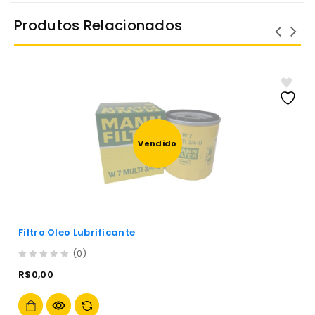
Produtos Relacionados
Vendido
Filtro Oleo Lubrificante
(0)
0
R$
0,00
out
of
5