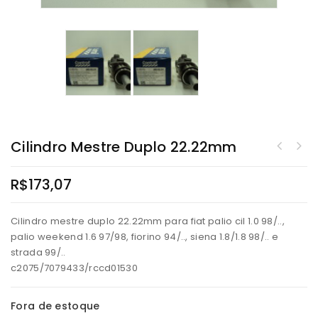
Cilindro Mestre Duplo 22.22mm
R$
173,07
Cilindro mestre duplo 22.22mm para fiat palio cil 1.0 98/..,
palio weekend 1.6 97/98, fiorino 94/.., siena 1.8/1.8 98/.. e
strada 99/..
c2075/7079433/rccd01530
Fora de estoque