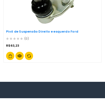
Pivô de Suspensão Direito e esquerdo Ford
(0)
0
R$
63,23
out
of
5