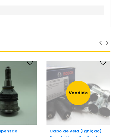
Vendido
uspensão
Cabo de Vela (ignição)
Pivô 