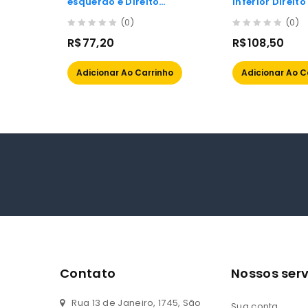
esquerdo e Direito
Inferior Direit
Viemar Para Fiat Palio
Para Parati, V
(0)
(0)
99/00 Siena 99/00
Saveiro 93/97
0
0
R$
77,20
R$
108,50
out
out
of
of
Adicionar Ao Carrinho
Adicionar Ao C
5
5
Contato
Nossos serv
Rua 13 de Janeiro, 1745, São
Sua conta