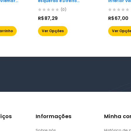
o Viemar
esquerdo e Direito
Inferior V
oyage e
Viemar Para Gm Corsa
(0)
02, Montana 04/11
0
0
R$
87,29
R$
67,00
out
out
of
of
arrinho
Ver Opções
Ver Opçõ
5
5
iços
Informações
Minha co
Sobre nós
Histórico de