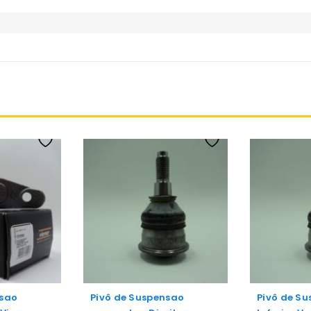
nsao
Pivô de Suspensao
Pivô de S