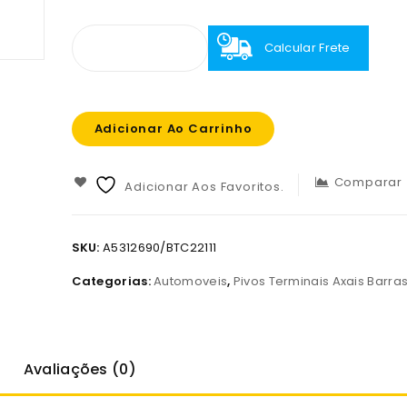
Calcular Frete
Adicionar Ao Carrinho
Comparar
Adicionar Aos Favoritos.
SKU:
A5312690/BTC22111
Categorias:
Automoveis
,
Pivos Terminais Axais Barras
Avaliações (0)