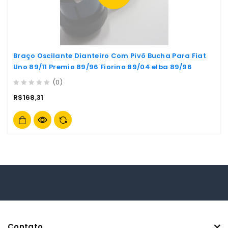
Braço Oscilante Dianteiro Com Pivô Bucha Para Fiat
Uno 89/11 Premio 89/96 Fiorino 89/04 elba 89/96
(0)
0
R$
168,31
out
of
5
Contato