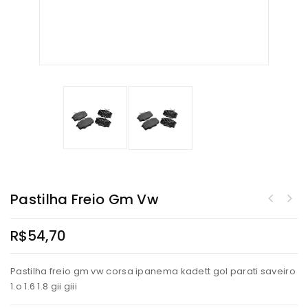
Pastilha Freio Gm Vw
R$
54,70
Pastilha freio gm vw corsa ipanema kadett gol parati saveiro
1.o 1.6 1.8 gii giii