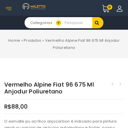
0
Categorias
Home
»
Produtos
»
Vermelho Alpine Fiat 96 675 Ml Anjodur
Poliuretano
Vermelho Alpine Fiat 96 675 Ml
Anjodur Poliuretano
R$
88,00
O esmalte pu acrílico anjocarbon é indicado para pintura
geral ou parcial de veículos automotivos e frotas. possui