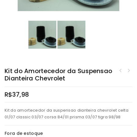
Kit do Amortecedor da Suspensao
Amortecedor Traseiro Super Fiat Uno 89/13, Premio 89/95, elba 89/96, Duna
Dianteira Chevrolet
Kit do Amortecedor da Suspensao Dianteira Fiat Palio Weekend Adventure
89/96
00.. Strada 99..
R$
37,98
Kit do amortecedor da suspensao dianteira chevrolet celta
01/07 classic 03/07 corsa 84/01 prisma 03/07 tigra 98/98
Fora de estoque