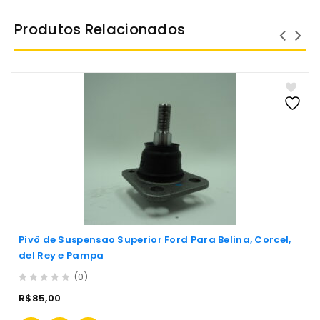
Produtos Relacionados
Pivô de Suspensao Superior Ford Para Belina, Corcel,
del Rey e Pampa
(0)
0
R$
85,00
out
of