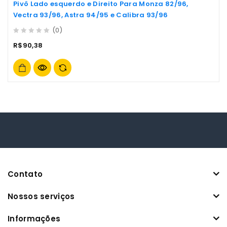
Pivô Lado esquerdo e Direito Para Monza 82/96,
Vectra 93/96, Astra 94/95 e Calibra 93/96
(0)
0
R$
90,38
out
of
5
Contato
Nossos serviços
Informações