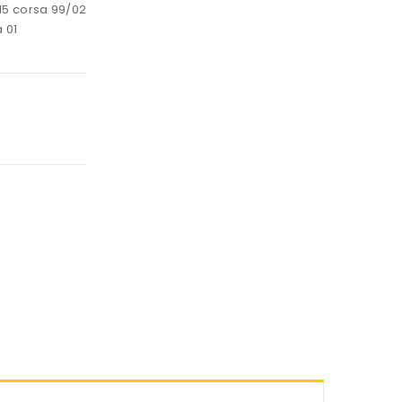
2/15 corsa 99/02
 01
0