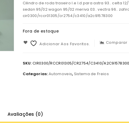
Cilindro de roda traseiro l.e l.d para astra 93.. celta 1
sedan 95/02 wagon 95/02 meriva 03.. vectra 96.. zafira
cir0300/rccr01305/cr2754/c3410/a2c91578300
Fora de estoque
Comparar
Adicionar Aos Favoritos.
SKU:
CIR0300/RCCR01305/CR2754/C3410/A2C9157830
Categorias:
Automoveis
,
Sistema de Freios
Avaliações (0)