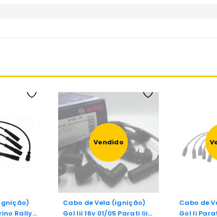
Vendido
V
ignição)
Cabo de Vela (ignição)
Cabo de Ve
rino Rallye
Gol Iii 16v 01/05 Parati Iii
Gol Ii Parat