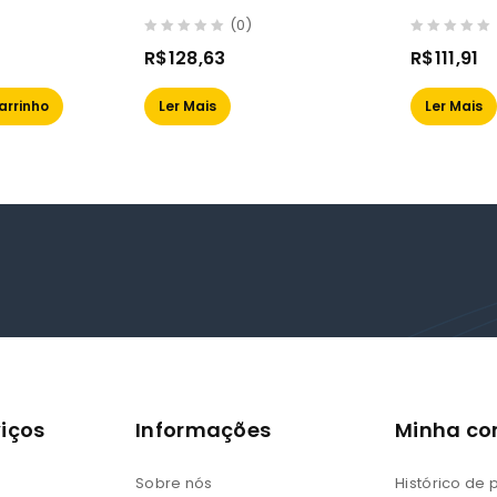
8
1.0 16v 01/03 Polo 1.0 16v
(ap) 94/9
(0)
02/05
0
0
R$
128,63
R$
111,91
out
out
of
of
arrinho
Ler Mais
Ler Mais
5
5
iços
Informações
Minha co
Sobre nós
Histórico de