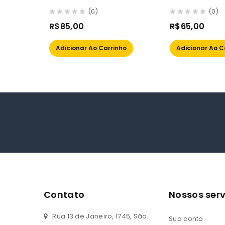
Belina, Corcel, del Rey e
1300/1050 76/8
(0)
(0)
Pampa
0
0
R$
85,00
R$
65,00
out
out
of
of
Adicionar Ao Carrinho
Adicionar Ao C
5
5
Contato
Nossos serv
Rua 13 de Janeiro, 1745, São
Sua conta