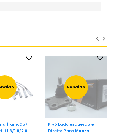
endido
Vendido
la (ignicão)
Pivô Lado esquerdo e
Pivô d
i Ii 1.6/1.8/2.0
Direito Para Monza
e esqu