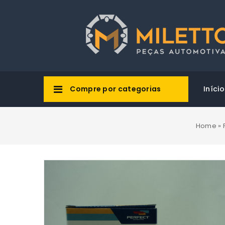
Compre por categorias
Início
Home
»