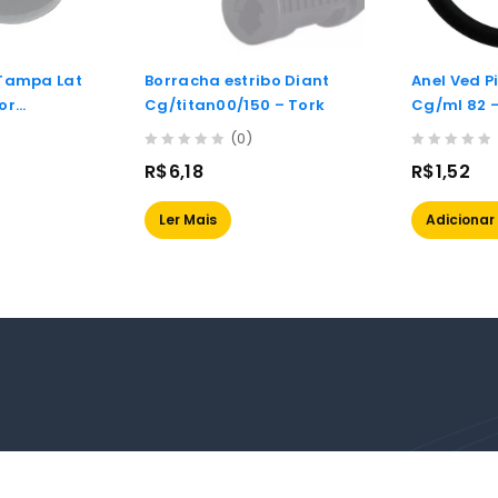
 Tampa Lat
Borracha estribo Diant
Anel Ved 
or
Cg/titan00/150 – Tork
Cg/ml 82 
(0)
0
0
R$
6,18
R$
1,52
out
out
of
of
Ler Mais
Adicionar
5
5