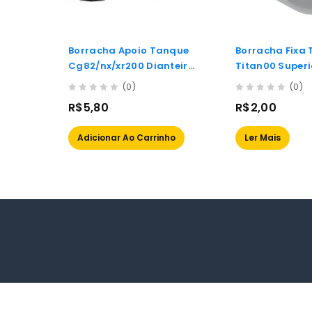
Borracha Apoio Tanque
Borracha Fixa
Cg82/nx/xr200 Dianteira
Titan00 Superi
– demt
esquerda –
(0)
(0)
0
0
R$
5,80
R$
2,00
out
out
of
of
Adicionar Ao Carrinho
Ler Mais
5
5