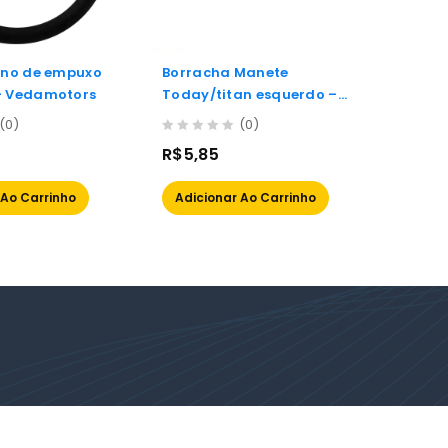
Pino de empuxo
Borracha Manete
Anel e
– Vedamotors
Today/titan esquerdo –
– Ved
Trilha
(0)
(0)
0
0
R$
5,85
R$
9,
out
out
of
of
 Ao Carrinho
Adicionar Ao Carrinho
Adic
5
5