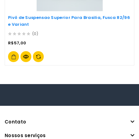
Pivô de Suspensao Superior Para Brasilia, Fusca 82/96
e Variant
(0)
0
R$
57,00
out
of
5
Contato
Nossos serviços