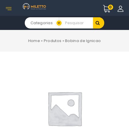
0
Categorias
Home
»
Produtos
»
Bobina de Ignicao