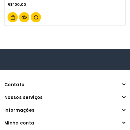
0
R$
100,00
out
of
5
Contato
Nossos serviços
Informações
Minha conta