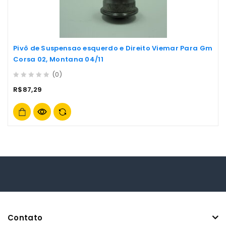
Pivô de Suspensao esquerdo e Direito Viemar Para Gm
Corsa 02, Montana 04/11
(0)
0
R$
87,29
out
of
5
Contato