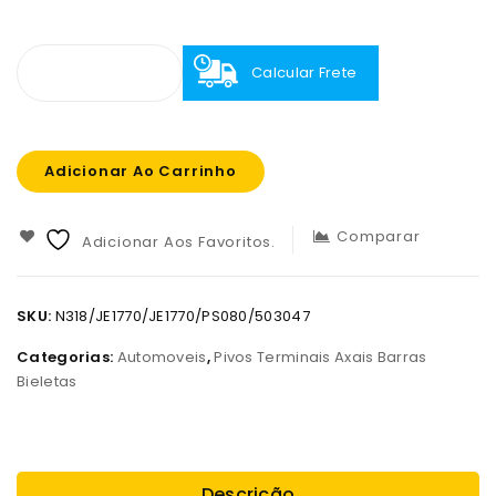
Calcular Frete
Adicionar Ao Carrinho
Comparar
Adicionar Aos Favoritos.
SKU:
N318/JE1770/JE1770/PS080/503047
Categorias:
Automoveis
,
Pivos Terminais Axais Barras
Bieletas
Descrição