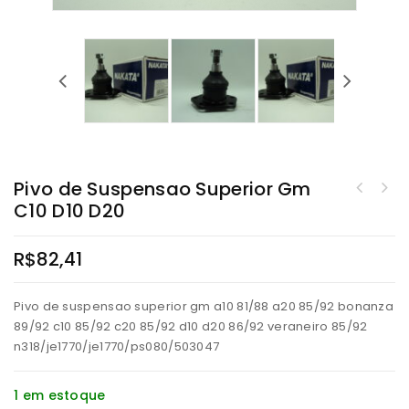
Pivo de Suspensao Superior Gm
Pivô de Suspensao esquerdo e Direito Trw Ford Para ecosport 03.. Fiesta
C10 D10 D20
Pivo de Suspensao Inferior Gm A10 81/88 A20 85/92 Bonanza 89/92 C10 85/92
02, Ka 08
D10 D20 86/92
R$
82,41
Pivo de suspensao superior gm a10 81/88 a20 85/92 bonanza
89/92 c10 85/92 c20 85/92 d10 d20 86/92 veraneiro 85/92
n318/je1770/je1770/ps080/503047
1 em estoque