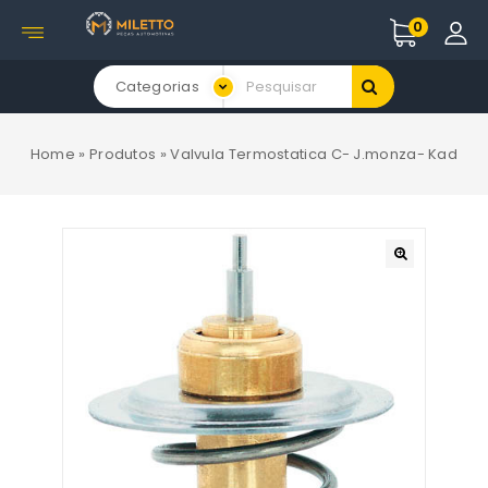
0
Categorias
Home
»
Produtos
»
Valvula Termostatica C- J.monza- Kad