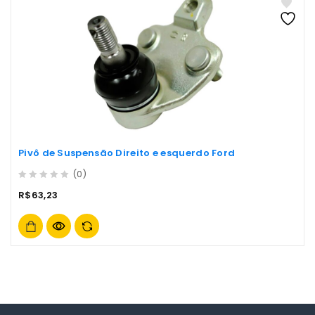
Pivô de Suspensão Direito e esquerdo Ford
(0)
0
R$
63,23
out
of
5