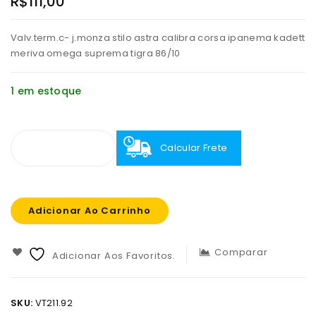
R$
111,00
Valv.term.c- j.monza stilo astra calibra corsa ipanema kadett
meriva omega suprema tigra 86/10
1 em estoque
Calcular Frete
Adicionar Ao Carrinho
Comparar
Adicionar Aos Favoritos.
SKU:
VT211.92