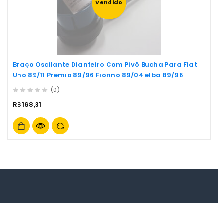
Vendido
Braço Oscilante Dianteiro Com Pivô Bucha Para Fiat
Uno 89/11 Premio 89/96 Fiorino 89/04 elba 89/96
(0)
0
R$
168,31
out
of
5