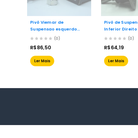
Pivô Viemar de
Pivô de Suspe
Suspensao esquerdo
Inferior Direito
Direito Fiat Palio 99/00
Parati, Voyage e Saveiro
(0)
(0)
Siena 99/00
81/92
0
0
R$
86,50
R$
64,19
out
out
of
of
Ler Mais
Ler Mais
5
5