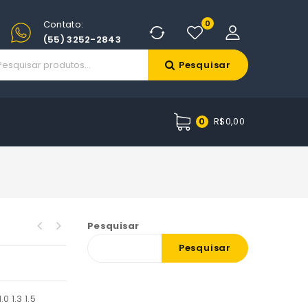
Contato:
0
(55) 3252-2843
Pesquisar
R$
0,00
0
Pesquisar
Pesquisar
0 1.3 1.5