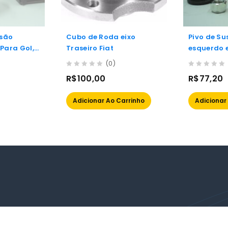
nsão
Cubo de Roda eixo
Pivo de S
 Para Gol,
Traseiro Fiat
esquerdo e
Viemar Par
(0)
99/00 Sie
0
0
R$
100,00
R$
77,20
out
out
of
of
Adicionar Ao Carrinho
Adicionar
5
5