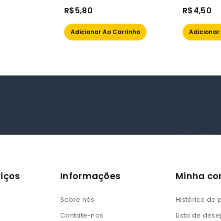
0
0
R$
5,80
R$
4,50
out
out
of
of
Adicionar Ao Carrinho
Adicionar
5
5
iços
Informações
Minha co
Sobre nós
Histórico de
Contate-nos
Lista de dese