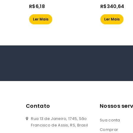
0
0
R$
6,18
R$
340,64
out
out
of
of
Ler Mais
Ler Mais
5
5
Contato
Nossos serv
Rua 13 de Janeiro, 1745, São
Sua conta
Francisco de Assis, RS, Brasil
Comprar