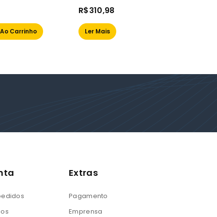
out
0
R$
310,98
of
out
Ler M
5
of
 Ao Carrinho
Ler Mais
5
nta
Extras
 pedidos
Pagamento
jos
Emprensa