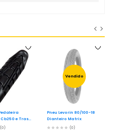
Vendido
Pedaleira
Pneu Levorin 80/100-18
Kit d
 Cb250 e Tras
Dianteiro Matrix
0
(0)
(0)
R$
33