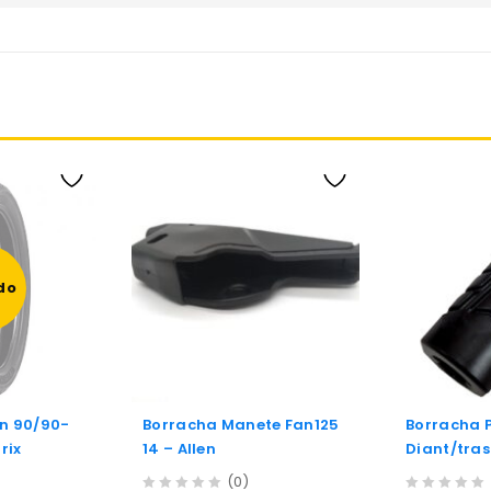
do
an 90/90-
Borracha Manete Fan125
Borracha 
rix
14 – Allen
Diant/tras
Titan160/
(0)