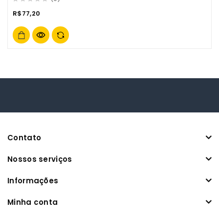
0
R$
77,20
out
of
5
Contato
Nossos serviços
Informações
Minha conta