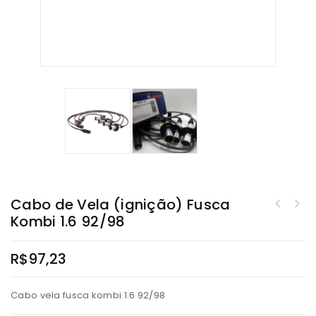
Cabo de Vela (ignição) Fusca
Cabo de Vela (ignição) Brasilia 1600 73/82 Karmann Ghia 1600 70/72 Fusca
Kombi 1.6 92/98
1.3/1.6 68/86
R$
97,23
Cabo vela fusca kombi 1.6 92/98